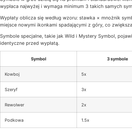
wypłaca najwyżej i wymaga minimum 3 takich samych symb
Wypłaty oblicza się według wzoru: stawka × mnożnik sym
miejsce nowymi ikonkami spadającymi z góry, co zwiększa
Symbole specjalne, takie jak Wild i Mystery Symbol, pojaw
identyczne przed wypłatą.
Symbol
3 symbole
Kowboj
5x
Szeryf
3x
Rewolwer
2x
Podkowa
1.5x