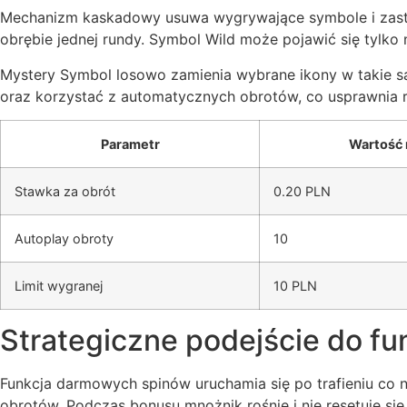
Mechanizm kaskadowy usuwa wygrywające symbole i zastęp
obrębie jednej rundy. Symbol Wild może pojawić się tylko 
Mystery Symbol losowo zamienia wybrane ikony w takie 
oraz korzystać z automatycznych obrotów, co usprawnia 
Parametr
Wartość 
Stawka za obrót
0.20 PLN
Autoplay obroty
10
Limit wygranej
10 PLN
Strategiczne podejście do f
Funkcja darmowych spinów uruchamia się po trafieniu co na
obrotów. Podczas bonusu mnożnik rośnie i nie resetuje się