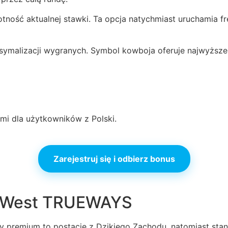
ość aktualnej stawki. Ta opcja natychmiast uruchamia fre
ymalizacji wygranych. Symbol kowboja oferuje najwyższe 
mi dla użytkowników z Polski.
Zarejestruj się i odbierz bonus
ld West TRUEWAYS
ny premium to postacie z Dzikiego Zachodu, natomiast st