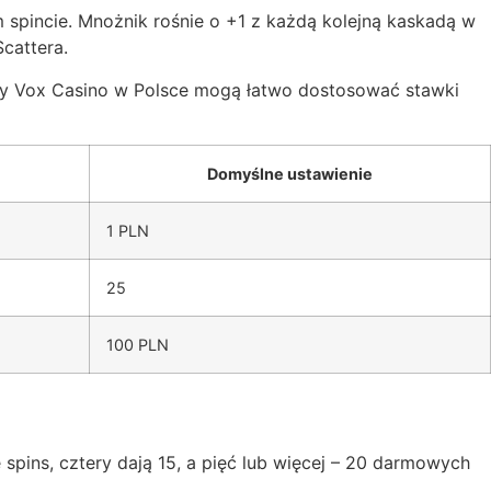
pincie. Mnożnik rośnie o +1 z każdą kolejną kaskadą w
Scattera.
cy Vox Casino w Polsce mogą łatwo dostosować stawki
Domyślne ustawienie
1 PLN
25
100 PLN
 spins, cztery dają 15, a pięć lub więcej – 20 darmowych