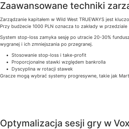
Zaawansowane techniki zarz
Zarządzanie kapitałem w Wild West TRUEWAYS jest kluczow
Przy budżecie 1000 PLN oznacza to zakłady w przedziale
System stop-loss zamyka sesję po utracie 20-30% funduszy
wygranej i ich zmniejszania po przegranej.
Stosowanie stop-loss i take-profit
Proporcjonalne stawki względem bankrolla
Dyscyplina w rotacji stawek
Gracze mogą wybrać systemy progresywne, takie jak Marti
Optymalizacja sesji gry w Vo