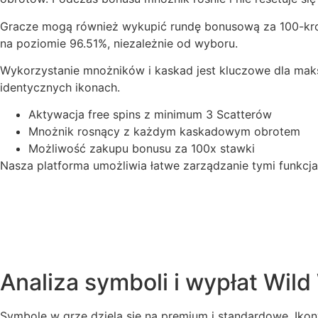
Gracze mogą również wykupić rundę bonusową za 100-krotn
na poziomie 96.51%, niezależnie od wyboru.
Wykorzystanie mnożników i kaskad jest kluczowe dla maks
identycznych ikonach.
Aktywacja free spins z minimum 3 Scatterów
Mnożnik rosnący z każdym kaskadowym obrotem
Możliwość zakupu bonusu za 100x stawki
Nasza platforma umożliwia łatwe zarządzanie tymi funkcja
Analiza symboli i wypłat Wi
Symbole w grze dzielą się na premium i standardowe. Iko