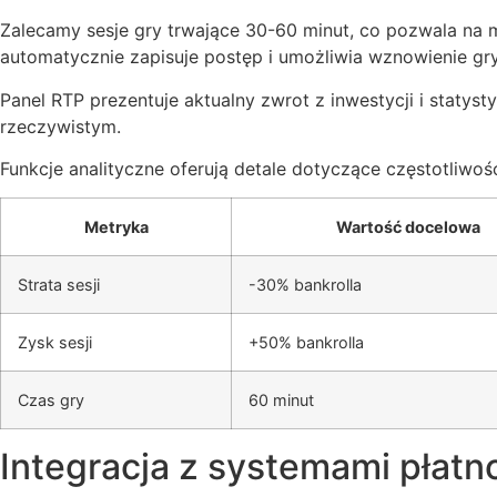
Zalecamy sesje gry trwające 30-60 minut, co pozwala na
automatycznie zapisuje postęp i umożliwia wznowienie 
Panel RTP prezentuje aktualny zwrot z inwestycji i staty
rzeczywistym.
Funkcje analityczne oferują detale dotyczące częstotliw
Metryka
Wartość docelowa
Strata sesji
-30% bankrolla
Zysk sesji
+50% bankrolla
Czas gry
60 minut
Integracja z systemami płatn