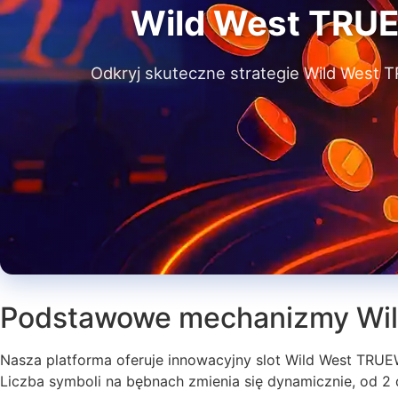
Wild West TRUE
Odkryj skuteczne strategie Wild West 
Podstawowe mechanizmy Wil
Nasza platforma oferuje innowacyjny slot Wild West TR
Liczba symboli na bębnach zmienia się dynamicznie, od 2 