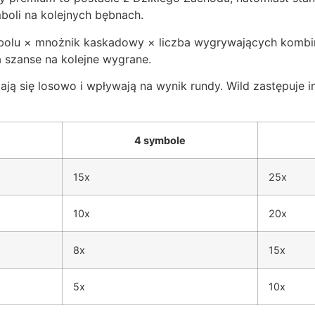
oli na kolejnych bębnach.
bolu × mnożnik kaskadowy × liczba wygrywających kombin
 szanse na kolejne wygrane.
iają się losowo i wpływają na wynik rundy. Wild zastępuje
4 symbole
15x
25x
10x
20x
8x
15x
5x
10x