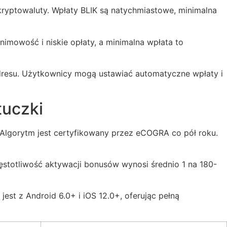
 kryptowaluty. Wpłaty BLIK są natychmiastowe, minimalna
onimowość i niskie opłaty, a minimalna wpłata to
adresu. Użytkownicy mogą ustawiać automatyczne wpłaty i
tuczki
Algorytm jest certyfikowany przez eCOGRA co pół roku.
ęstotliwość aktywacji bonusów wynosi średnio 1 na 180-
st z Android 6.0+ i iOS 12.0+, oferując pełną