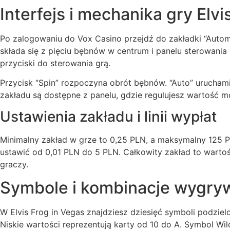
Interfejs i mechanika gry Elvi
Po zalogowaniu do Vox Casino przejdź do zakładki “Automat
składa się z pięciu bębnów w centrum i panelu sterowania 
przyciski do sterowania grą.
Przycisk “Spin” rozpoczyna obrót bębnów. “Auto” uruchami
zakładu są dostępne z panelu, gdzie regulujesz wartość m
Ustawienia zakładu i linii wypłat
Minimalny zakład w grze to 0,25 PLN, a maksymalny 125 P
ustawić od 0,01 PLN do 5 PLN. Całkowity zakład to wartoś
graczy.
Symbole i kombinacje wygry
W Elvis Frog in Vegas znajdziesz dziesięć symboli podzielo
Niskie wartości reprezentują karty od 10 do A. Symbol Wi