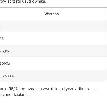
rów sprzętu użytkownika.
Wartość
5
25
96,1%
5000x
0,25 PLN
mie 96,1%, co oznacza zwrot teoretyczny dla gracza.
łynne działanie.