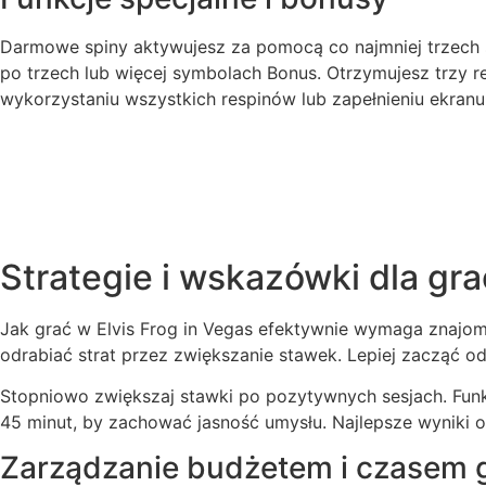
Darmowe spiny aktywujesz za pomocą co najmniej trzech 
po trzech lub więcej symbolach Bonus. Otrzymujesz trzy 
wykorzystaniu wszystkich respinów lub zapełnieniu ekran
Strategie i wskazówki dla gr
Jak grać w Elvis Frog in Vegas efektywnie wymaga znajomo
odrabiać strat przez zwiększanie stawek. Lepiej zacząć od
Stopniowo zwiększaj stawki po pozytywnych sesjach. Funk
45 minut, by zachować jasność umysłu. Najlepsze wyniki os
Zarządzanie budżetem i czasem 