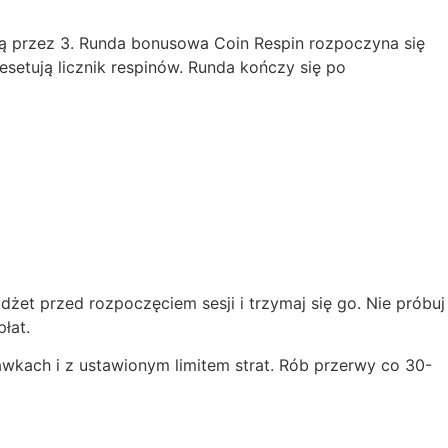
ą przez 3. Runda bonusowa Coin Respin rozpoczyna się
etują licznik respinów. Runda kończy się po
żet przed rozpoczęciem sesji i trzymaj się go. Nie próbuj
łat.
awkach i z ustawionym limitem strat. Rób przerwy co 30-