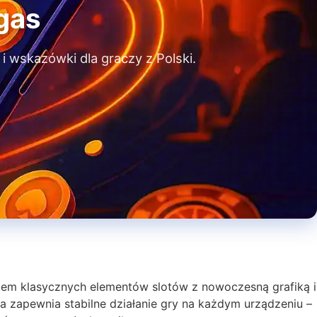
egas
 i wskazówki dla graczy z Polski.
eniem klasycznych elementów slotów z nowoczesną grafiką i
a zapewnia stabilne działanie gry na każdym urządzeniu –