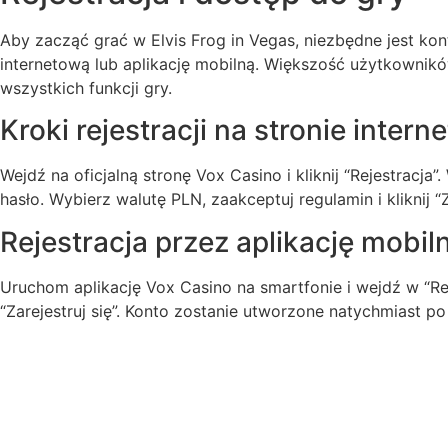
Aby zacząć grać w Elvis Frog in Vegas, niezbędne jest kont
internetową lub aplikację mobilną. Większość użytkownik
wszystkich funkcji gry.
Kroki rejestracji na stronie intern
Wejdź na oficjalną stronę Vox Casino i kliknij “Rejestracja
hasło. Wybierz walutę PLN, zaakceptuj regulamin i kliknij 
Rejestracja przez aplikację mobil
Uruchom aplikację Vox Casino na smartfonie i wejdź w “Reje
“Zarejestruj się”. Konto zostanie utworzone natychmiast p