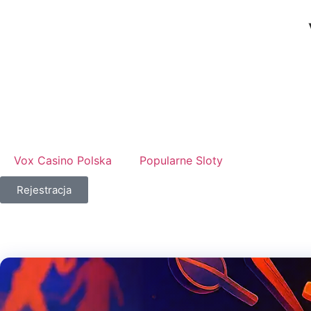
Vox Casino Polska
Popularne Sloty
Rejestracja