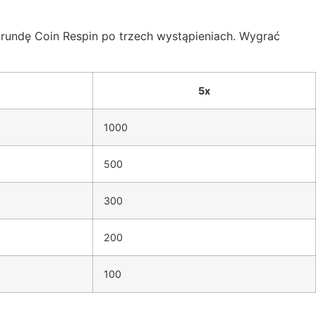
rundę Coin Respin po trzech wystąpieniach. Wygrać
5x
1000
500
300
200
100